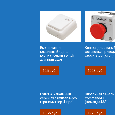
Выключатель
Кнопка для авари
клавишный (одна
остановки привод
кнопка) серии switch
серии stop (стоп)
для приводов
625 руб.
1028 руб.
Пульт 4-канальный
Кнопочная панель
серии transmitter 4-pro
сommand433
(трансмиттер 4-про)
(команда433)
1355 руб.
1926 руб.