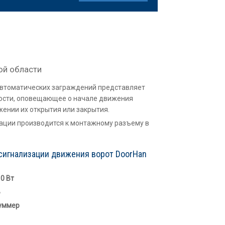
ой области
 автоматических заграждений представляет
ности, оповещающее о начале движения
ении их открытия или закрытия.
ации производится к монтажному разъему в
 сигнализации движения ворот DoorHan
10 Вт
Б
уммер