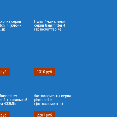
кнопка серии
Пульт 4-канальный
tch_n (ключ-
серии transmitter 4
_н)
(трансмиттер 4)
 руб.
1310 руб.
Transmitter-
Фотоэлементы серии
m 4-х канальный
photocell-n
ум 433МГц
(фотоэлемент-н)
 руб.
2287 руб.