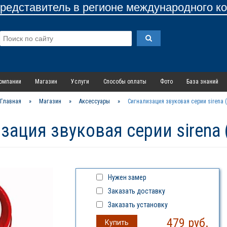
едставитель в регионе международного к
омпании
Магазин
Услуги
Способы оплаты
Фото
База знаний
Главная
»
Магазин
»
Аксессуары
»
Сигнализация звуковая серии sirena 
зация звуковая серии sirena 
Нужен замер
Заказать доставку
Заказать установку
479
руб.
Купить