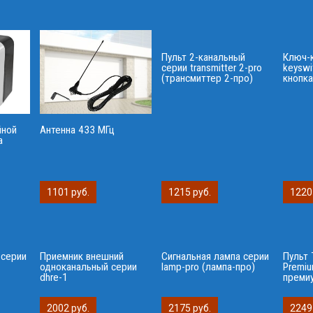
Пульт 2-канальный
Ключ-
серии transmitter 2-pro
keyswi
(трансмиттер 2-про)
кнопка
йной
Антенна 433 МГц
а
1101 руб.
1215 руб.
1220
 серии
Приемник внешний
Сигнальная лампа серии
Пульт 
одноканальный серии
lamp-pro (лампа-про)
Premiu
dhre-1
преми
2002 руб.
2175 руб.
2249