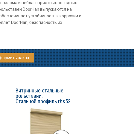
т взлома и неблагоприятных погодных
рольставен DoorHan выпускаются на
беспечивает устойчивость к коррозии и
ллет DoorHan, безопасность их
формить заказ
Витринные стальные
рольставни.
Стальной профиль rhs52