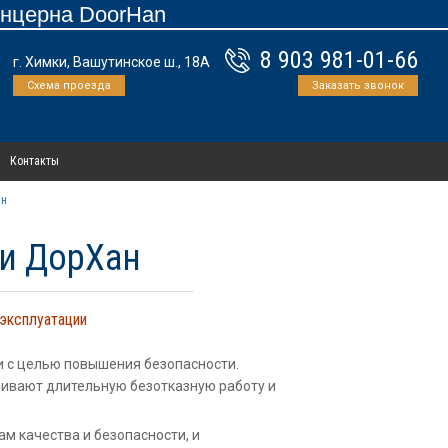
онцерна DoorHan
8 903 981-01-66
г. Химки, Вашутинское ш., 18А
Схема проезда
Заказать звонок
Контакты
ин
и ДорХан
 эксплуатации
 и с целью повышения безопасности.
чивают длительную безотказную работу и
м качества и безопасности, и