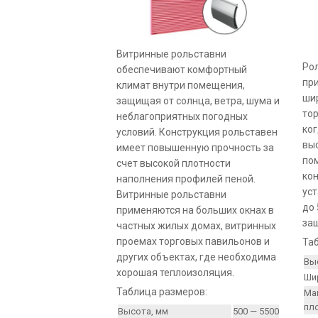
Витринные рольставни
Ро
обеспечивают комфортный
пр
климат внутри помещения,
ши
защищая от солнца, ветра, шума и
тор
неблагоприятных погодных
ко
условий. Конструкция рольставен
вы
имеет повышенную прочность за
по
счет высокой плотности
ко
наполнения профилей пеной.
ус
Витринные рольставни
до 
применяются на больших окнах в
за
частных жилых домах, витринных
проемах торговых павильонов и
Та
других объектах, где необходима
Вы
хорошая теплоизоляция.
Ши
Таблица размеров:
Ма
пл
Высота, мм
500 — 5500