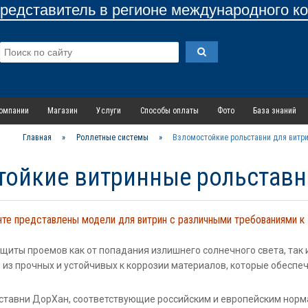
едставитель в регионе международного к
омпании
Магазин
Услуги
Способы оплаты
Фото
База знаний
Главная
»
Роллетные системы
»
Взломостойкие рольставни для витр
тойкие витринные рольставн
те представлены модели для витрин с различными требованиями к
щиты проемов как от попадания излишнего солнечного света, так
из прочных и устойчивых к коррозии материалов, которые обеспе
тавни ДорХан, соответствующие российским и европейским норма