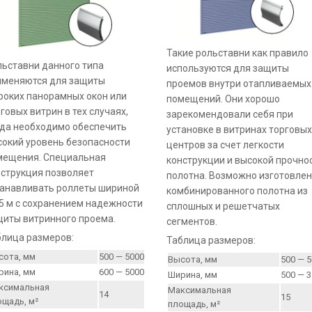
Такие рольставни как правило
льставни данного типа
используются для защиты
именяются для защиты
проемов внутри отапливаемых
роких панорамных окон или
помещений. Они хорошо
говых витрин в тех случаях,
зарекомендовали себя при
гда необходимо обеспечить
установке в витринах торговых
сокий уровень безопасности
центров за счет легкости
мещения. Специальная
конструкции и высокой прочно
нструкция позволяет
полотна. Возможно изготовле
танавливать роллеты шириной
комбинированного полотна из
5 м с сохранением надежности
сплошных и решетчатых
щиты витринного проема.
сегментов.
блица размеров:
Таблица размеров:
сота, мм
500 — 5000
Высота, мм
500 — 
рина, мм
600 — 5000
Ширина, мм
500 — 
ксимальная
Максимальная
14
15
ощадь, м²
площадь, м²