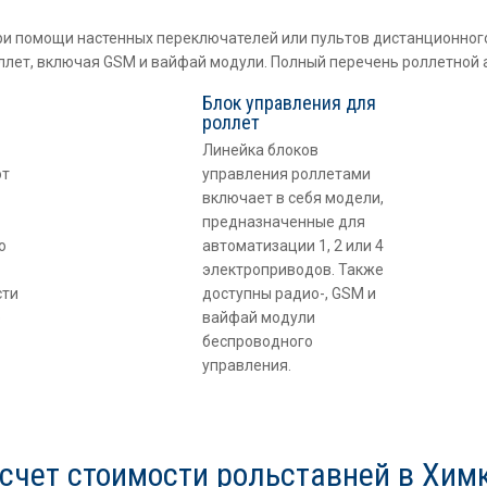
ри помощи настенных переключателей или пультов дистанционног
ллет, включая GSM и вайфай модули. Полный перечень роллетной
Блок управления для
роллет
Линейка блоков
от
управления роллетами
включает в себя модели,
предназначенные для
о
автоматизации 1, 2 или 4
электроприводов. Также
сти
доступны радио-, GSM и
о
вайфай модули
беспроводного
управления.
счет стоимости рольставней в Хим