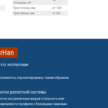
14
площадь, м²
Притолока, мм
от 165
Пристенки, мм
от 65
orHan
тоту эксплуатации
е элементы спроектированы таким образом,
лотно роллетной системы
отно из различных видов стального или
миниевого профиля с боковыми замками,