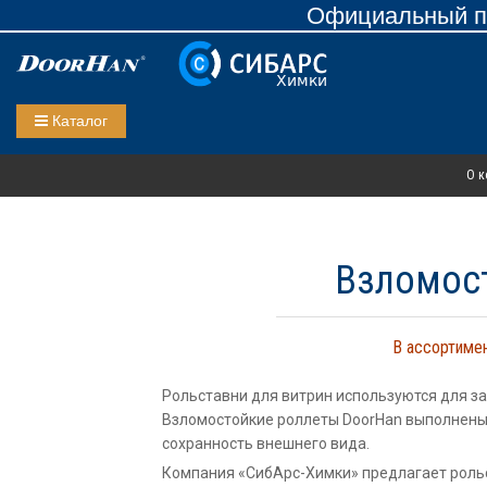
Официальный пр
Каталог
О к
Взломос
В ассортимен
Рольставни для витрин используются для за
Взломостойкие роллеты DoorHan выполнены 
сохранность внешнего вида.
Компания «СибАрс-Химки» предлагает рольс