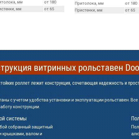
итолока, мм
от 180
Притолока, мм
от 180
истенки, мм
от 65
Пристенки, мм
от 65
трукция витринных рольставен Do
тойких роллет лежит конструкция, сочетающая надежность и прос
аны с учетом удобства установки и эксплуатации рольставен. Вс
аботу конструкции.
ой системы
По
обой собранный защитный
Пол
и крышками, валом и
алю