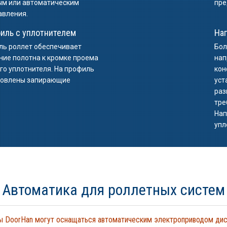
ым или автоматическим
пре
авления.
иль с уплотнителем
На
ль роллет обеспечивает
Бол
ние полотна к кромке проема
нап
го уплотнителя. На профиль
кон
ановлены запирающие
уст
раз
тре
Нап
упл
Автоматика для роллетных систем
 DoorHan могут оснащаться автоматическим электроприводом дис