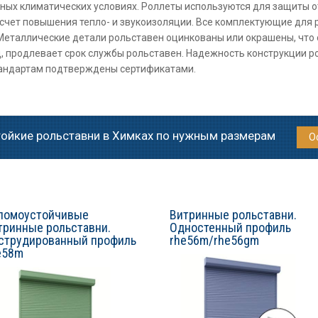
ных климатических условиях. Роллеты используются для защиты о
 счет повышения тепло- и звукоизоляции. Все комплектующие для 
еталлические детали рольставен оцинкованы или окрашены, что о
, продлевает срок службы рольставен. Надежность конструкции ро
стандартам подтверждены сертификатами.
тойкие рольставни в Химках по нужным размерам
О
ломоустойчивые
Витринные рольставни.
тринные рольставни.
Одностенный профиль
струдированный профиль
rhe56m/rhe56gm
e58m