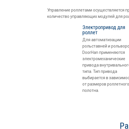
Управление роллетами осуществляется п
количество управляющих модулей для ро
Электропривод для
роллет
Для автоматизации
рольставней и рольвор
DoorHan применяются
электромеханические
привода внутривальног
типа. Тип привода
выбирается в зависимо
от размеров роллетног
полотна.
Ра