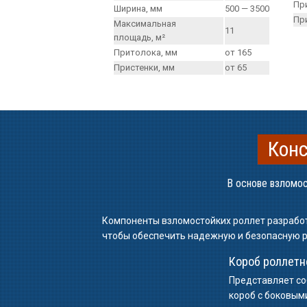
Пр
Ширина, мм
500 — 3500
Пр
Максимальная
11
площадь, м²
Притолока, мм
от 165
Пристенки, мм
от 65
Конс
В основе взломос
Компоненты взломостойких роллет разработ
чтобы обеспечить надежную и безопасную р
Короб роллетн
Представляет с
короб с боковым