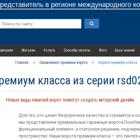
едставитель в регионе международного к
омпании
Магазин
Услуги
Способы оплаты
Фото
База знаний
Главная
»
Секционные гаражные ворота
»
Ворота премиум класса
ремиум класса из серии rsd0
Новые виды панелей ворот помогут создать авторский дизайн
Для тех, кто ценит безупречное качество и стремится к 
мы представляем премиальные гаражные ворота DoorHan 
функциональный элемент, а статусное решение, подчерк
пространстве. Наши ворота премиум класса — это синтез