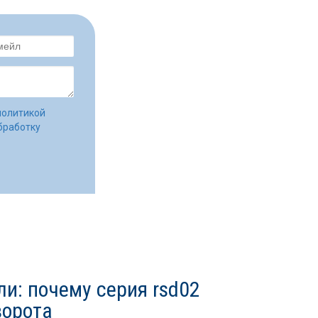
политикой
бработку
и: почему серия rsd02
ворота