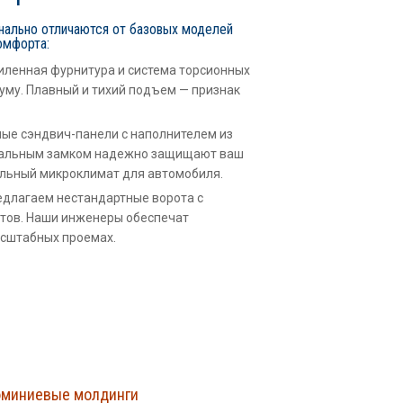
нально отличаются от базовых моделей
омфорта:
ленная фурнитура и система торсионных
уму. Плавный и тихий подъем — признак
е сэндвич-панели с наполнителем из
иальным замком надежно защищают ваш
еальный микроклимат для автомобиля.
длагаем нестандартные ворота с
тов. Наши инженеры обеспечат
асштабных проемах.
миниевые молдинги