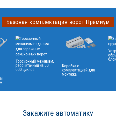
Базовая комплектация ворот Премиум
Уст
обр
блок
Торсионный механизм,
рассчитанный на 50
Коробка с
000 циклов
комплектацией для
монтажа
ли
мм
Закажите автоматику