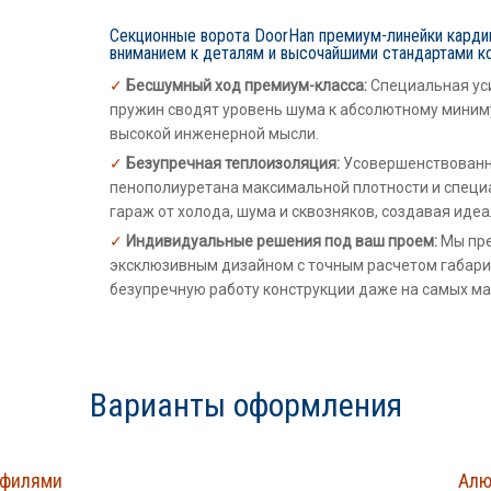
Секционные ворота DoorHan премиум-линейки карди
вниманием к деталям и высочайшими стандартами к
Бесшумный ход премиум-класса:
Специальная уси
пружин сводят уровень шума к абсолютному миним
высокой инженерной мысли.
Безупречная теплоизоляция:
Усовершенствованны
пенополиуретана максимальной плотности и спец
гараж от холода, шума и сквозняков, создавая ид
Индивидуальные решения под ваш проем:
Мы пре
эксклюзивным дизайном с точным расчетом габари
безупречную работу конструкции даже на самых м
Варианты оформления
офилями
Алю