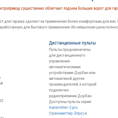
ктропривод существенно облегчает подъем больших ворот для га
т для гаража сделает их применение более комфортным для вас.
зработанную для бытового применения. Их невысокая цена полно
Дистанционные пульты
Пульты предназначены
для дистанционного
управления
автоматическими
устройствами ДорХан или
х
автоматикой других
ой
производителей, к которой
подключен
радиоприемник ДорХан.
02.
Доступны пульты серии
transmitter-2 pro
(трансмиттер-2про)
и