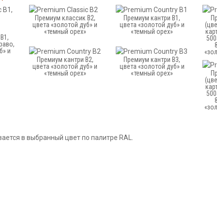
Премиум классик B2,
Премиум кантри B1,
Пр
цвета «золотой дуб» и
цвета «золотой дуб» и
(цв
«темный орех»
«темный орех»
карт
B1,
500
раво,
б» и
«зол
Премиум кантри B2,
Премиум кантри B3,
цвета «золотой дуб» и
цвета «золотой дуб» и
«темный орех»
«темный орех»
Пр
(цв
карт
500
«зол
ается в выбранный цвет по палитре RAL.