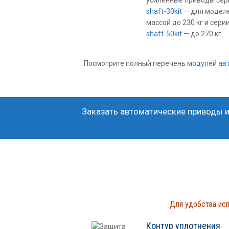
усиленные приводы сер
shaft-30kit
— для модел
массой до 230 кг и сери
shaft-50kit
— до 270 кг.
Посмотрите полный перечень
модулей ав
Заказать автоматические приводы и
Для удобства ис
Контур уплотнения