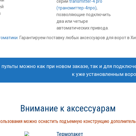
ии
серии
transmitter-4 pro
ей
(трансмиттер-4про)
,
и
позволяющие подключить
два или четыре
автоматических привода.
томатики
. Гарантируем поставку любых аксессуаров для ворот в Х
 пульты можно как при новом заказе, так и для подключ
к уже установленным вор
Внимание к аксессуарам
пользования можно оснастить подъемную конструкцию дополнител
Термопакет