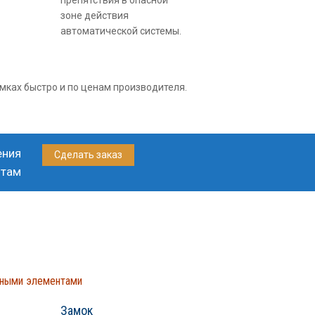
препятствия в опасной
зоне действия
автоматической системы.
имках быстро и по ценам производителя.
ения
Сделать заказ
отам
ьными элементами
Замок