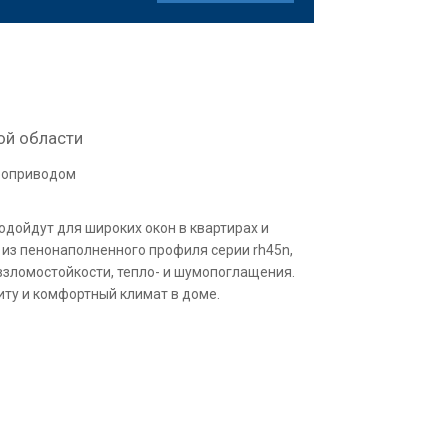
ой области
троприводом
дойдут для широких окон в квартирах и
 из пенонаполненного профиля серии rh45n,
зломостойкости, тепло- и шумопоглащения.
ту и комфортный климат в доме.