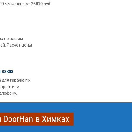
900 мм можно от
26810
руб.
на по вашим
ией. Расчет цены
 заказ
 для гаража по
гарантией.
телефону.
н DoorHan в Химках