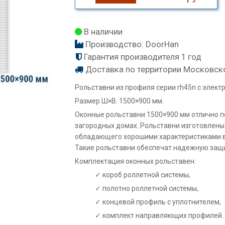
В наличии
Производство:
DoorHan
Гарантия производителя 1 год
Доставка по территории Московск
Рольставни из профиля серии rh45n с элек
Размер Ш×В: 1500×900 мм.
Оконные рольставни 1500×900 мм отлично по
загородных домах. Рольставни изготовлены
обладающего хорошими характеристиками в
Такие рольставни обеспечат надежную защи
Комплектация оконных рольставен:
короб роллетной системы,
полотно роллетной системы,
концевой профиль с уплотнителем,
комплект направляющих профилей.