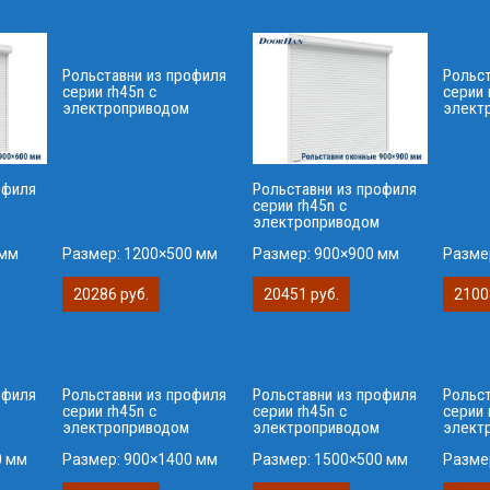
Рольставни из профиля
Рольс
серии rh45n с
серии 
электроприводом
элект
офиля
Рольставни из профиля
серии rh45n с
электроприводом
 мм
Размер:
1200×500 мм
Размер:
900×900 мм
Разме
20286 руб.
20451 руб.
2100
офиля
Рольставни из профиля
Рольставни из профиля
Рольс
серии rh45n с
серии rh45n с
серии 
электроприводом
электроприводом
элект
0 мм
Размер:
900×1400 мм
Размер:
1500×500 мм
Разме