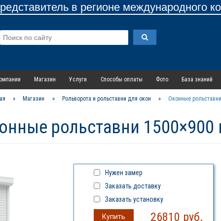
едставитель в регионе международного к
омпании
Магазин
Услуги
Способы оплаты
Фото
База знаний
ая
»
Магазин
»
Рольворота и рольставни для окон
»
Оконные рольставни
онные рольставни 1500×900
Нужен замер
Заказать доставку
Заказать установку
26810
руб.
Купить