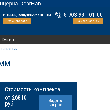
онцерна DoorHan
8 903 981-01-66
г. Химки, Вашутинское ш., 18А
Схема проезда
Заказать звонок
Контакты
 1500×900 мм
 мм
Стоимость комплекта
от
26810
Задать
руб.
вопрос