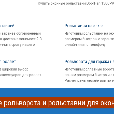
Купить оконные рольставни DoorHan 1500×
ставней
Рольставни на заказ
в заранее обговоренный
Изготовим рольставни на ок
о доставка занимает 2-3
размерам быстро и с гарант
очнить срок у нашего
онлайн или по телефону.
я роллет
Рольворота для гаража на
е широкий выбор
Изготовим роллетные ворота
аксессуаров для роллет.
вашим размерам быстро и с 
Расчет цены онлайн или по 
 рольворота и рольставни для око